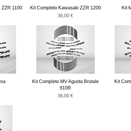
Vista rápida
i ZZR 1100
Kit Completo Kawasaki ZZR 1200
Kit 
Precio
36,00 €
Vista rápida
ana
Kit Completo MV Agusta Brutale
Kit Com
910R
Precio
36,00 €