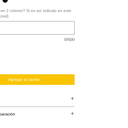
en 2 colores? Si es así indicalo en este
onal)
0/500
Agregar al carrito
paración
 compone de 3 partes:
te o papel siliconado
reparacion es de 5 dias ( Todos los kits
 Vinilo