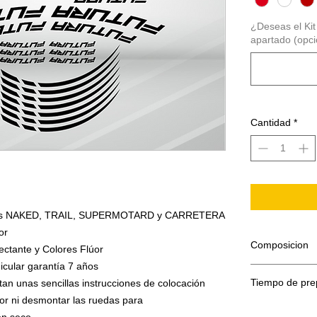
¿Deseas el Kit 
apartado (opci
Cantidad
*
motos NAKED, TRAIL, SUPERMOTARD y CARRETERA
or
Composicion
ectante y Colores Flúor
icular garantía 7 años
Tiempo de pre
tan unas sencillas instrucciones de colocación
El adhesivo se
lor ni desmontar las ruedas para
Papel sopor
El tiempo de p
Adhesivo de