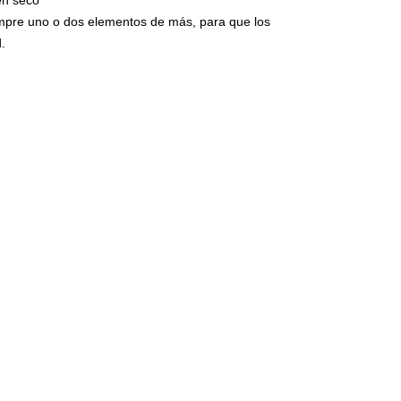
 en seco
se realizan baj
Máscara o f
empre uno o dos elementos de más, para que los
vinilo)
El film transpo
.
en la superfíc
Estos adhesivo
colocados el f
aplicado el ad
que vemos a di
circulan por n
presión una ve
montaje.