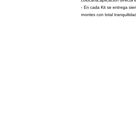
colocarla,aplicación directa
- En cada Kit se entrega si
montes con total tranquilidad