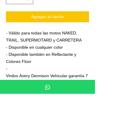
Agregar al carrito
- Válido para todas las motos NAKED,
TRAIL, SUPERMOTARD y CARRETERA
- Disponible en cualquier color
- Disponible también en Reflectante y
Colores Flúor
-
Vinilos Avery Dennison Vehicular garantía 7
años
- Junto a su pedido se adjuntan unas
sencillas instrucciones de colocación
- No es necesario aplicar calor ni desmontar
las ruedas para colocarla,aplicación directa
en seco
- En cada Kit se entrega siempre uno o dos
elementos de más, para que los montes