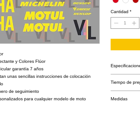
Cantidad
*
or
ectante y Colores Flúor
Especificacion
icular garantía 7 años
tan unas sencillas instrucciones de colocación
El adhesivo se
Tiempo de pre
lo
Papel sopor
Adhesivo de
umero de seguimiento
El tiempo de p
Máscara o f
ersonalizados para cualquier modelo de moto
Medidas
Todo se hace b
El film transpo
en la superfíc
- 2ud Diapaso
Estos adhesivo
- 2ud Yamaha
colocados el f
- 2ud Yamaha
aplicado el ad
- 2ud 46 16cm
que vemos a di
- 2ud Firma V