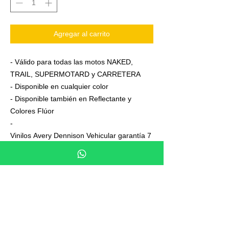
Agregar al carrito
- Válido para todas las motos NAKED,
TRAIL, SUPERMOTARD y CARRETERA
- Disponible en cualquier color
- Disponible también en Reflectante y
Colores Flúor
-
Vinilos Avery Dennison Vehicular garantía 7
años
- Junto a su pedido se adjuntan unas
sencillas instrucciones de colocación
- No es necesario aplicar calor ni desmontar
las ruedas para colocarla,aplicación directa
en seco
- En cada Kit se entrega siempre uno o dos