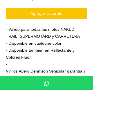
Agregar al carrito
- Válido para todas las motos NAKED,
TRAIL, SUPERMOTARD y CARRETERA
- Disponible en cualquier color
- Disponible también en Reflectante y
Colores Flúor
-
Vinilos Avery Dennison Vehicular garantía 7
años
- Junto a su pedido se adjuntan unas
sencillas instrucciones de colocación
- No es necesario aplicar calor ni desmontar
las ruedas para colocarla,aplicación directa
en seco
- En cada Kit se entrega siempre uno o dos
elementos de más, para que los montes