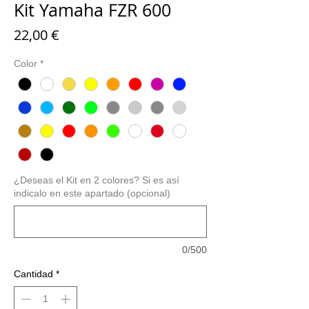
Kit Yamaha FZR 600
Precio
22,00 €
Color
*
¿Deseas el Kit en 2 colores? Si es así
indicalo en este apartado (opcional)
0/500
Cantidad
*