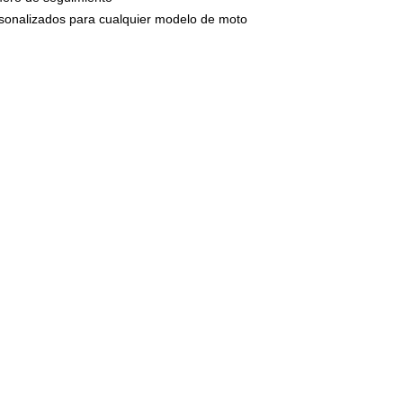
circulan por n
ersonalizados para cualquier modelo de moto
presión una ve
montaje.