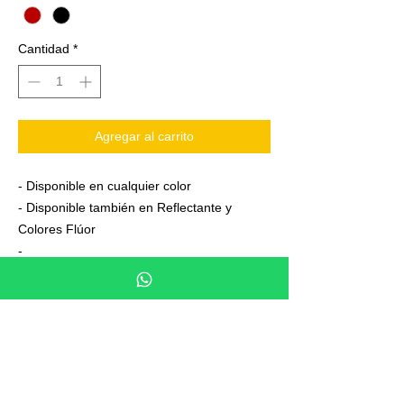
Cantidad
*
Agregar al carrito
- Disponible en cualquier color
- Disponible también en Reflectante y
Colores Flúor
-
Vinilos Avery Dennison Vehicular garantía 7
años
- Junto a su pedido se adjuntan unas
sencillas instrucciones de colocación
- 2 vinilos Alpinestar de regalo
- Envío certificado y con numero de
seguimiento