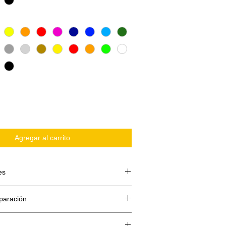
Agregar al carrito
es
 compone de 3 partes:
paración
te o papel siliconado
 Vinilo
reparacion es de 5 dias máximo (
ilm transportador