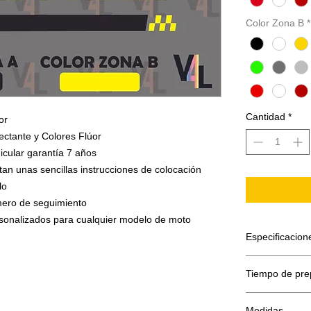
Color Zona B
*
Cantidad
*
or
ectante y Colores Flúor
icular garantía 7 años
tan unas sencillas instrucciones de colocación
lo
umero de seguimiento
ersonalizados para cualquier modelo de moto
Especificacion
El adhesivo se
Tiempo de pre
Papel sopor
Adhesivo de
El tiempo de p
Máscara o f
Medidas