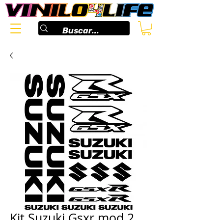
Kit Suzuki Gsxr mod.2