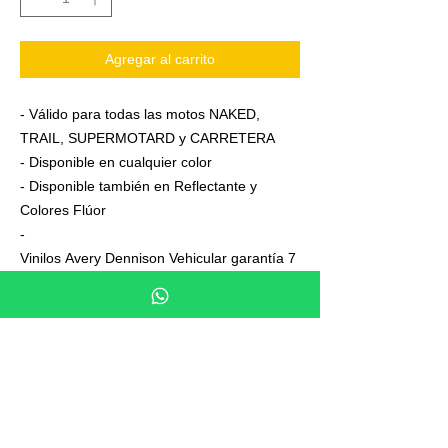
Agregar al carrito
- Válido para todas las motos NAKED,
TRAIL, SUPERMOTARD y CARRETERA
- Disponible en cualquier color
- Disponible también en Reflectante y
Colores Flúor
-
Vinilos Avery Dennison Vehicular garantía 7
años
- Junto a su pedido se adjuntan unas
sencillas instrucciones de colocación
- No es necesario aplicar calor ni desmontar
las ruedas para colocarla,aplicación directa
en seco
- En cada Kit se entrega siempre uno o dos