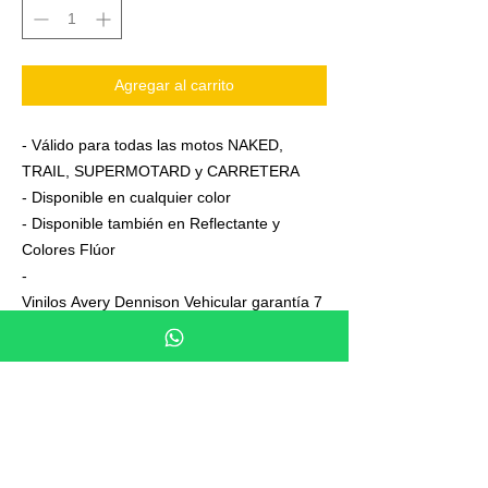
Agregar al carrito
- Válido para todas las motos NAKED,
TRAIL, SUPERMOTARD y CARRETERA
- Disponible en cualquier color
- Disponible también en Reflectante y
Colores Flúor
-
Vinilos Avery Dennison Vehicular garantía 7
años
- Junto a su pedido se adjuntan unas
sencillas instrucciones de colocación
- No es necesario aplicar calor ni desmontar
las ruedas para colocarla,aplicación directa
en seco
- En cada Kit se entrega siempre uno o dos