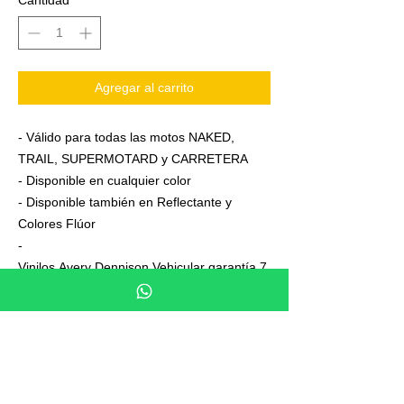
Cantidad
*
Agregar al carrito
- Válido para todas las motos NAKED,
TRAIL, SUPERMOTARD y CARRETERA
- Disponible en cualquier color
- Disponible también en Reflectante y
Colores Flúor
-
Vinilos Avery Dennison Vehicular garantía 7
años
- Junto a su pedido se adjuntan unas
sencillas instrucciones de colocación
- No es necesario aplicar calor ni desmontar
las ruedas para colocarla,aplicación directa
en seco