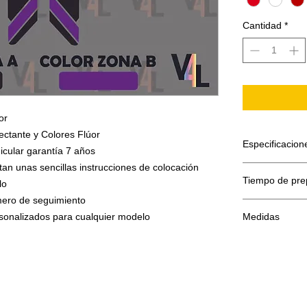
Cantidad
*
or
ectante y Colores Flúor
Especificacion
icular garantía 7 años
tan unas sencillas instrucciones de colocación
El adhesivo se
Tiempo de pre
lo
Papel sopor
Adhesivo de
umero de seguimiento
El tiempo de p
Máscara o f
rsonalizados para cualquier modelo
Medidas
Todo se hace b
El film transpo
en la superfíc
-2 ud 20.6x3
Estos adhesivo
colocados el f
aplicado el ad
que vemos a di