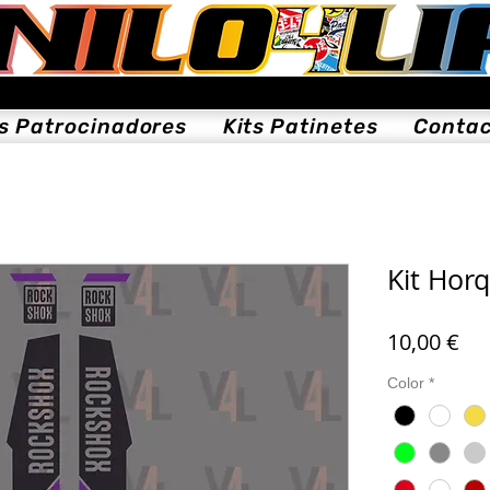
ts Patrocinadores
Kits Patinetes
Conta
Kit Hor
Pre
10,00 €
Color
*