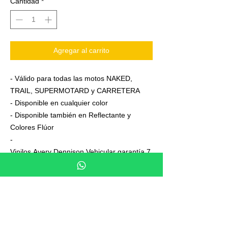
Cantidad
*
Agregar al carrito
- Válido para todas las motos NAKED,
TRAIL, SUPERMOTARD y CARRETERA
- Disponible en cualquier color
- Disponible también en Reflectante y
Colores Flúor
-
Vinilos Avery Dennison Vehicular garantía 7
años
- Junto a su pedido se adjuntan unas
sencillas instrucciones de colocación
- No es necesario aplicar calor ni desmontar
las ruedas para colocarla,aplicación directa
en seco