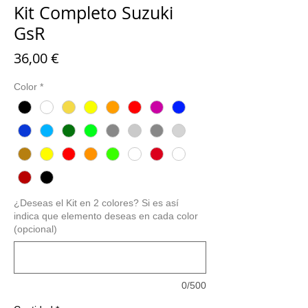
Kit Completo Suzuki
GsR
Precio
36,00 €
Color
*
¿Deseas el Kit en 2 colores? Si es así
indica que elemento deseas en cada color
(opcional)
0/500