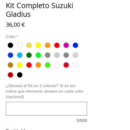
Kit Completo Suzuki
Gladius
Precio
36,00 €
Color
*
¿Deseas el Kit en 2 colores? Si es así
indica que elemento deseas en cada color
(opcional)
0/500