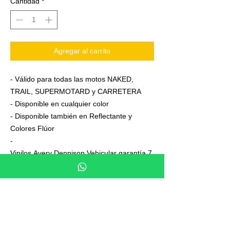
Cantidad
*
Agregar al carrito
- Válido para todas las motos NAKED,
TRAIL, SUPERMOTARD y CARRETERA
- Disponible en cualquier color
- Disponible también en Reflectante y
Colores Flúor
-
Vinilos Avery Dennison Vehicular garantía 7
años
- Junto a su pedido se adjuntan unas
sencillas instrucciones de colocación
- No es necesario aplicar calor ni desmontar
las ruedas para colocarla,aplicación directa
en seco