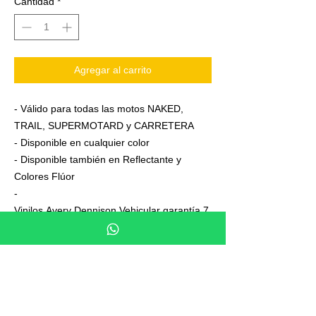
Cantidad
*
Agregar al carrito
- Válido para todas las motos NAKED,
TRAIL, SUPERMOTARD y CARRETERA
- Disponible en cualquier color
- Disponible también en Reflectante y
Colores Flúor
-
Vinilos Avery Dennison Vehicular garantía 7
años
- Junto a su pedido se adjuntan unas
sencillas instrucciones de colocación
- No es necesario aplicar calor ni desmontar
las ruedas para colocarla,aplicación directa
en seco