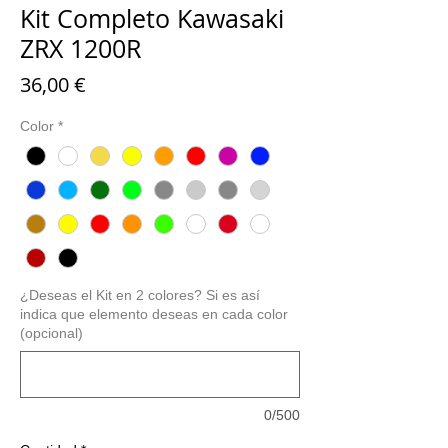
Kit Completo Kawasaki
ZRX 1200R
Precio
36,00 €
Color
*
¿Deseas el Kit en 2 colores? Si es así
indica que elemento deseas en cada color
(opcional)
0/500