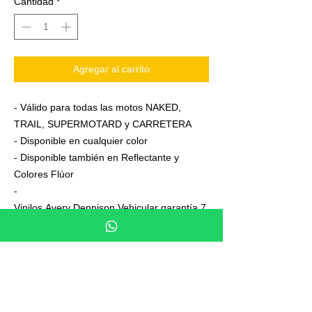
Cantidad
*
Agregar al carrito
- Válido para todas las motos NAKED,
TRAIL, SUPERMOTARD y CARRETERA
- Disponible en cualquier color
- Disponible también en Reflectante y
Colores Flúor
-
Vinilos Avery Dennison Vehicular garantía 7
años
- Junto a su pedido se adjuntan unas
sencillas instrucciones de colocación
- No es necesario aplicar calor ni desmontar
las ruedas para colocarla,aplicación directa
en seco