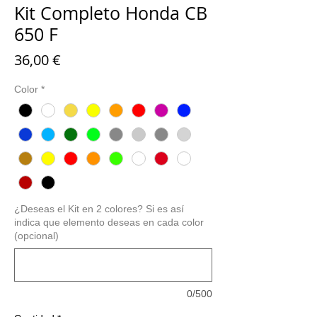
Kit Completo Honda CB
650 F
Precio
36,00 €
Color
*
¿Deseas el Kit en 2 colores? Si es así
indica que elemento deseas en cada color
(opcional)
0/500