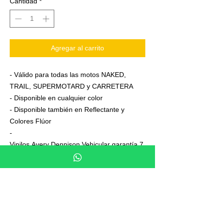
Cantidad
*
Agregar al carrito
- Válido para todas las motos NAKED,
TRAIL, SUPERMOTARD y CARRETERA
- Disponible en cualquier color
- Disponible también en Reflectante y
Colores Flúor
-
Vinilos Avery Dennison Vehicular garantía 7
años
- Junto a su pedido se adjuntan unas
sencillas instrucciones de colocación
- No es necesario aplicar calor ni desmontar
las ruedas para colocarla,aplicación directa
en seco