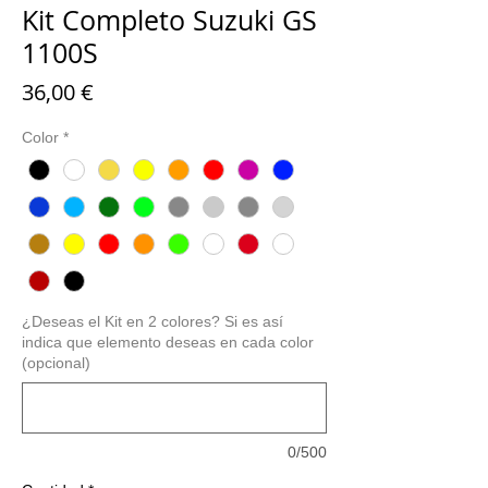
Kit Completo Suzuki GS
1100S
Precio
36,00 €
Color
*
¿Deseas el Kit en 2 colores? Si es así
indica que elemento deseas en cada color
(opcional)
0/500