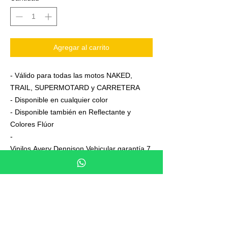
Agregar al carrito
- Válido para todas las motos NAKED,
TRAIL, SUPERMOTARD y CARRETERA
- Disponible en cualquier color
- Disponible también en Reflectante y
Colores Flúor
-
Vinilos Avery Dennison Vehicular garantía 7
años
- Junto a su pedido se adjuntan unas
sencillas instrucciones de colocación
- No es necesario aplicar calor ni desmontar
las ruedas para colocarla,aplicación directa
en seco