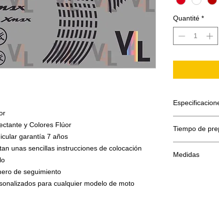
Quantité
*
Especificacion
or
El adhesivo se
ectante y Colores Flúor
Tiempo de pre
Papel sopor
icular garantía 7 años
Adhesivo de
El tiempo de p
tan unas sencillas instrucciones de colocación
Máscara o f
Medidas
Todo se hace b
lo
El film transpo
umero de seguimiento
en la superfíc
2ud Diapason 
Estos adhesivo
2ud Diapason
ersonalizados para cualquier modelo de moto
colocados el f
2ud Diapason
aplicado el ad
2ud Xmax 14c
que vemos a di
3ud Xmax 10c