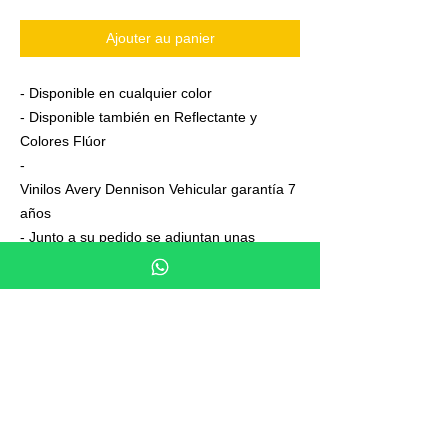
Ajouter au panier
- Disponible en cualquier color
- Disponible también en Reflectante y
Colores Flúor
-
Vinilos Avery Dennison Vehicular garantía 7
años
- Junto a su pedido se adjuntan unas
sencillas instrucciones de colocación
- 2 vinilos Alpinestar de regalo
- Envío certificado y con numero de
seguimiento
- Se pueden realizar kits personalizados
para cualquier modelo de moto
Especificaciones