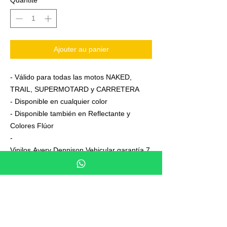
Quantité
*
Ajouter au panier
- Válido para todas las motos NAKED,
TRAIL, SUPERMOTARD y CARRETERA
- Disponible en cualquier color
- Disponible también en Reflectante y
Colores Flúor
-
Vinilos Avery Dennison Vehicular garantía 7
años
- Junto a su pedido se adjuntan unas
sencillas instrucciones de colocación
- No es necesario aplicar calor ni desmontar
las ruedas para colocarla,aplicación directa
en seco