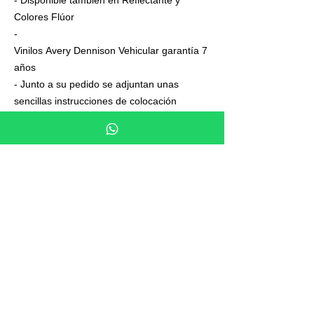
- Disponible también en Reflectante y
Colores Flúor
-
Vinilos Avery Dennison Vehicular garantía 7
años
- Junto a su pedido se adjuntan unas
sencillas instrucciones de colocación
- 2 vinilos Alpinestar de regalo
- Envío certificado y con numero de
seguimiento
- Se pueden realizar kits personalizados
para cualquier modelo de moto
Especificaciones
El adhesivo se compone de 3 partes:
Medidas
Papel soporte o papel siliconado
Adhesivo de Vinilo
2 Ducati Desmodromico ST4 19 x 7,5 cm
Máscara o film transportador
Tiempo de preparación
El film transportador se utiliza para aplicar