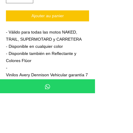
Ajouter au panier
- Válido para todas las motos NAKED,
TRAIL, SUPERMOTARD y CARRETERA
- Disponible en cualquier color
- Disponible también en Reflectante y
Colores Flúor
-
Vinilos Avery Dennison Vehicular garantía 7
años
- Junto a su pedido se adjuntan unas
sencillas instrucciones de colocación
- No es necesario aplicar calor ni desmontar
las ruedas para colocarla,aplicación directa
en seco
- En cada Kit se entrega siempre uno o dos
elementos de más, para que los montes