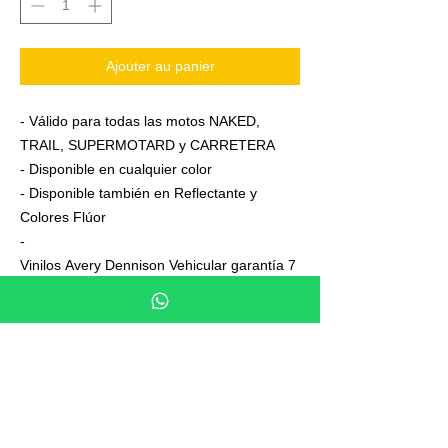
Ajouter au panier
- Válido para todas las motos NAKED,
TRAIL, SUPERMOTARD y CARRETERA
- Disponible en cualquier color
- Disponible también en Reflectante y
Colores Flúor
-
Vinilos Avery Dennison Vehicular garantía 7
años
- Junto a su pedido se adjuntan unas
sencillas instrucciones de colocación
- No es necesario aplicar calor ni desmontar
las ruedas para colocarla,aplicación directa
en seco
- En cada Kit se entrega siempre uno o dos