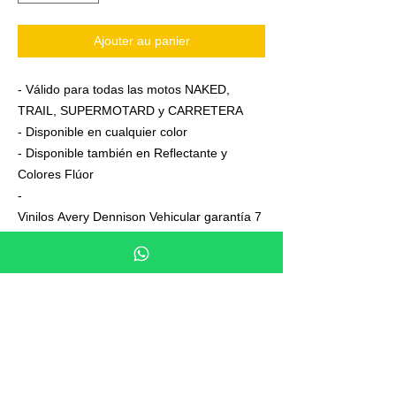
Ajouter au panier
- Válido para todas las motos NAKED,
TRAIL, SUPERMOTARD y CARRETERA
- Disponible en cualquier color
- Disponible también en Reflectante y
Colores Flúor
-
Vinilos Avery Dennison Vehicular garantía 7
años
- Junto a su pedido se adjuntan unas
sencillas instrucciones de colocación
- No es necesario aplicar calor ni desmontar
las ruedas para colocarla,aplicación directa
en seco
- En cada Kit se entrega siempre uno o dos
elementos de más, para que los montes