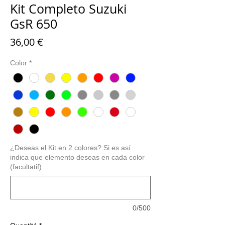
Kit Completo Suzuki
GsR 650
Prix
36,00 €
Color
*
¿Deseas el Kit en 2 colores? Si es así
indica que elemento deseas en cada color
(facultatif)
0/500