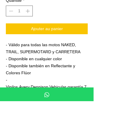
Quantité
*
Ajouter au panier
- Válido para todas las motos NAKED,
TRAIL, SUPERMOTARD y CARRETERA
- Disponible en cualquier color
- Disponible también en Reflectante y
Colores Flúor
-
Vinilos Avery Dennison Vehicular garantía 7
años
- Junto a su pedido se adjuntan unas
sencillas instrucciones de colocación
- No es necesario aplicar calor ni desmontar
las ruedas para colocarla,aplicación directa
en seco