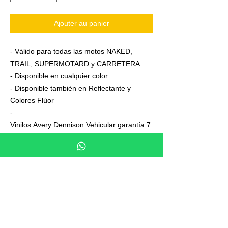
Ajouter au panier
- Válido para todas las motos NAKED,
TRAIL, SUPERMOTARD y CARRETERA
- Disponible en cualquier color
- Disponible también en Reflectante y
Colores Flúor
-
Vinilos Avery Dennison Vehicular garantía 7
años
- Junto a su pedido se adjuntan unas
sencillas instrucciones de colocación
- No es necesario aplicar calor ni desmontar
las ruedas para colocarla,aplicación directa
en seco
- En cada Kit se entrega siempre uno o dos
elementos de más, para que los montes