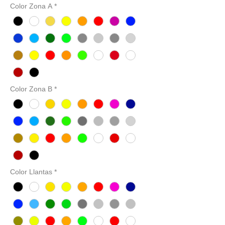
Color Zona A
*
Color Zona B
*
Color Llantas
*