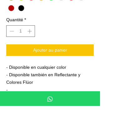
Quantité
*
Ajouter au panier
- Disponible en cualquier color
- Disponible también en Reflectante y
Colores Flúor
-
Vinilos Avery Dennison Vehicular garantía 7
años
- Junto a su pedido se adjuntan unas
sencillas instrucciones de colocación
- 2 vinilos Alpinestar de regalo
- Envío certificado y con numero de