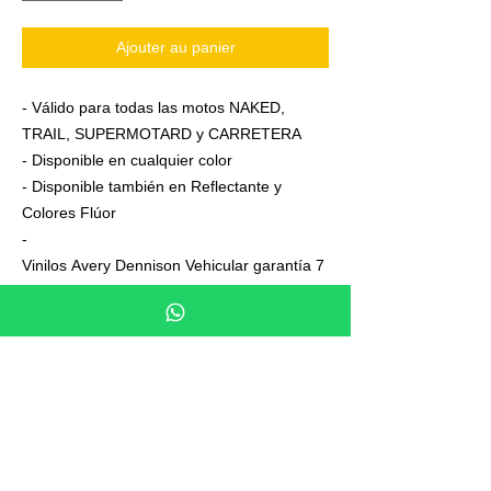
Ajouter au panier
- Válido para todas las motos NAKED,
TRAIL, SUPERMOTARD y CARRETERA
- Disponible en cualquier color
- Disponible también en Reflectante y
Colores Flúor
-
Vinilos Avery Dennison Vehicular garantía 7
años
- Junto a su pedido se adjuntan unas
sencillas instrucciones de colocación
- No es necesario aplicar calor ni desmontar
las ruedas para colocarla,aplicación directa
en seco
- En cada Kit se entrega siempre uno o dos
elementos de más, para que los montes