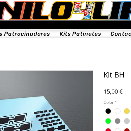
ts Patrocinadores
Kits Patinetes
Conta
Kit BH
Pri
15,00 €
Color
*