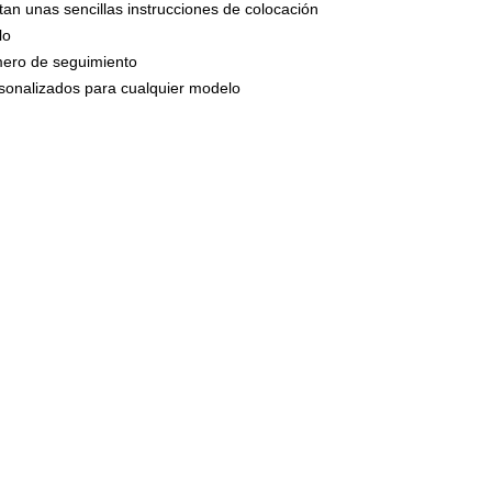
tan unas sencillas instrucciones de colocación
circulan por n
presión una ve
lo
montaje.
umero de seguimiento
ersonalizados para cualquier modelo