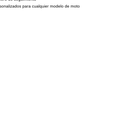
circulan por n
ersonalizados para cualquier modelo de moto
presión una ve
montaje.