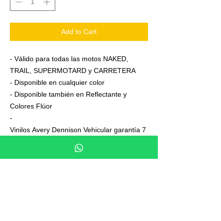
Add to Cart
- Válido para todas las motos NAKED,
TRAIL, SUPERMOTARD y CARRETERA
- Disponible en cualquier color
- Disponible también en Reflectante y
Colores Flúor
-
Vinilos Avery Dennison Vehicular garantía 7
años
- Junto a su pedido se adjuntan unas
sencillas instrucciones de colocación
- No es necesario aplicar calor ni desmontar
las ruedas para colocarla,aplicación directa
en seco
- En cada Kit se entrega siempre uno o dos