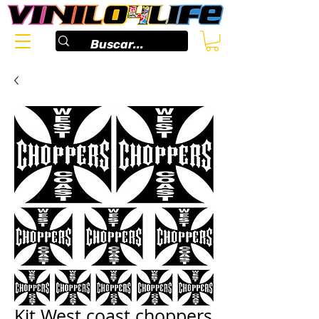
Kit West coast choppers