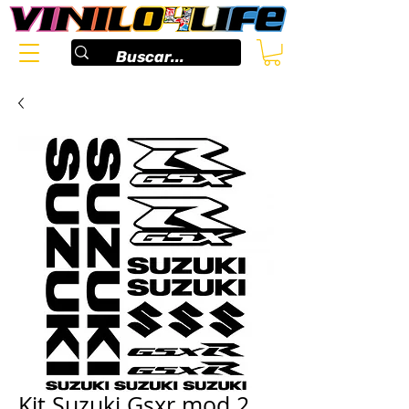
Kit Suzuki Gsxr mod.2