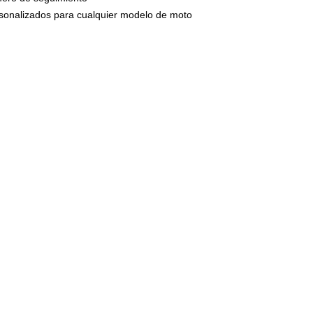
circulan por n
ersonalizados para cualquier modelo de moto
presión una ve
montaje.