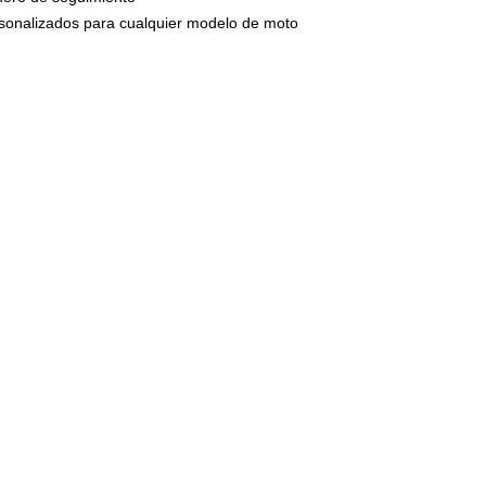
circulan por n
ersonalizados para cualquier modelo de moto
presión una ve
montaje.