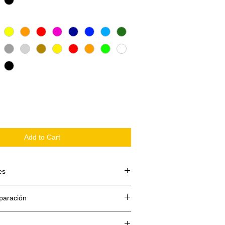
Add to Cart
es
 compone de 3 partes:
paración
te o papel siliconado
 Vinilo
reparacion es de 5 dias ( Todos se hace
ilm transportador