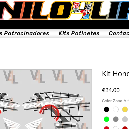
ts Patrocinadores
Kits Patinetes
Conta
Kit Hon
Pri
€34.00
Color Zona A
*