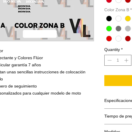
Color Zona B
*
Quantity
*
or
ectante y Colores Flúor
icular garantía 7 años
tan unas sencillas instrucciones de colocación
lo
umero de seguimiento
ersonalizados para cualquier modelo de moto
Especificacion
El adhesivo se
Tiempo de pre
Papel sopor
Adhesivo de
El tiempo de p
Máscara o f
Medidas