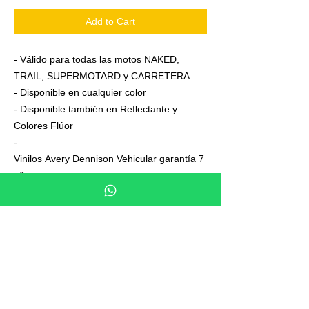
Add to Cart
- Válido para todas las motos NAKED,
TRAIL, SUPERMOTARD y CARRETERA
- Disponible en cualquier color
- Disponible también en Reflectante y
Colores Flúor
-
Vinilos Avery Dennison Vehicular garantía 7
años
- Junto a su pedido se adjuntan unas
sencillas instrucciones de colocación
- No es necesario aplicar calor ni desmontar
las ruedas para colocarla,aplicación directa
en seco
- En cada Kit se entrega siempre uno o dos
elementos de más, para que los montes
con total tranquilidad.