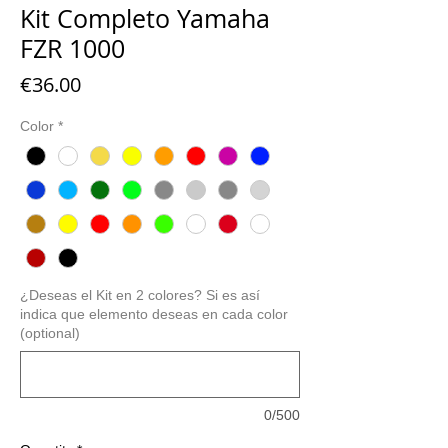
Kit Completo Yamaha
FZR 1000
Price
€36.00
Color
*
¿Deseas el Kit en 2 colores? Si es así
indica que elemento deseas en cada color
(optional)
0/500