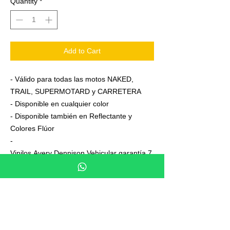
Quantity
*
Add to Cart
- Válido para todas las motos NAKED,
TRAIL, SUPERMOTARD y CARRETERA
- Disponible en cualquier color
- Disponible también en Reflectante y
Colores Flúor
-
Vinilos Avery Dennison Vehicular garantía 7
años
- Junto a su pedido se adjuntan unas
sencillas instrucciones de colocación
- No es necesario aplicar calor ni desmontar
las ruedas para colocarla,aplicación directa
en seco