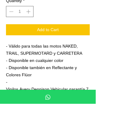
Quantity
*
Add to Cart
- Válido para todas las motos NAKED,
TRAIL, SUPERMOTARD y CARRETERA
- Disponible en cualquier color
- Disponible también en Reflectante y
Colores Flúor
-
Vinilos Avery Dennison Vehicular garantía 7
años
- Junto a su pedido se adjuntan unas
sencillas instrucciones de colocación
- No es necesario aplicar calor ni desmontar
las ruedas para colocarla,aplicación directa
en seco