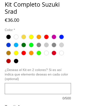
Kit Completo Suzuki
Srad
Price
€36.00
Color
*
¿Deseas el Kit en 2 colores? Si es así
indica que elemento deseas en cada color
(optional)
0/500