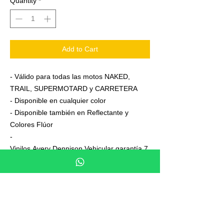
Quantity
*
Add to Cart
- Válido para todas las motos NAKED,
TRAIL, SUPERMOTARD y CARRETERA
- Disponible en cualquier color
- Disponible también en Reflectante y
Colores Flúor
-
Vinilos Avery Dennison Vehicular garantía 7
años
- Junto a su pedido se adjuntan unas
sencillas instrucciones de colocación
- No es necesario aplicar calor ni desmontar
las ruedas para colocarla,aplicación directa
en seco