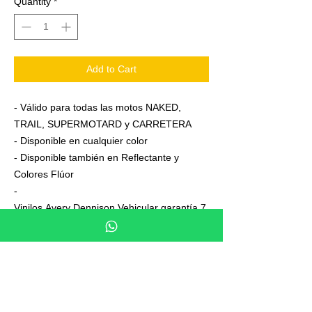
Quantity
*
Add to Cart
- Válido para todas las motos NAKED,
TRAIL, SUPERMOTARD y CARRETERA
- Disponible en cualquier color
- Disponible también en Reflectante y
Colores Flúor
-
Vinilos Avery Dennison Vehicular garantía 7
años
- Junto a su pedido se adjuntan unas
sencillas instrucciones de colocación
- No es necesario aplicar calor ni desmontar
las ruedas para colocarla,aplicación directa
en seco