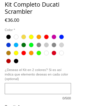
Kit Completo Ducati
Scrambler
Price
€36.00
Color
*
¿Deseas el Kit en 2 colores? Si es así
indica que elemento deseas en cada color
(optional)
0/500