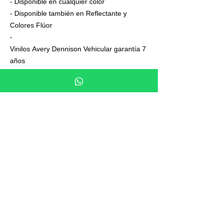
- Disponible en cualquier color
- Disponible también en Reflectante y
Colores Flúor
-
Vinilos Avery Dennison Vehicular garantía 7
años
- Junto a su pedido se adjuntan unas
sencillas instrucciones de colocación
- 2 vinilos Alpinestar de regalo
- Envío certificado y con numero de
seguimiento
- Se pueden realizar kits personalizados
para cualquier modelo de moto
Especificaciones
El adhesivo se compone de 3 partes:
Tiempo de preparación
Papel soporte o papel siliconado
Adhesivo de Vinilo
El tiempo de preparacion es de 5 dias (