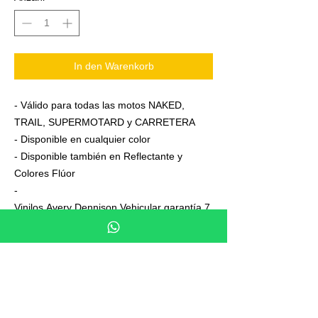
In den Warenkorb
- Válido para todas las motos NAKED,
TRAIL, SUPERMOTARD y CARRETERA
- Disponible en cualquier color
- Disponible también en Reflectante y
Colores Flúor
-
Vinilos Avery Dennison Vehicular garantía 7
años
- Junto a su pedido se adjuntan unas
sencillas instrucciones de colocación
- No es necesario aplicar calor ni desmontar
las ruedas para colocarla,aplicación directa
en seco