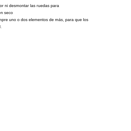
se realizan baj
lor ni desmontar las ruedas para
Máscara o f
vinilo)
El film transpo
 en seco
en la superfíc
empre uno o dos elementos de más, para que los
Estos adhesivo
.
colocados el f
aplicado el ad
que vemos a di
circulan por n
presión una ve
montaje.