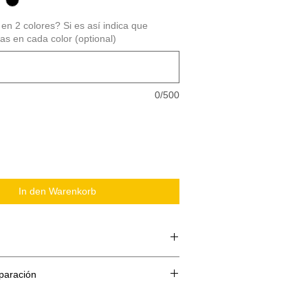
 en 2 colores? Si es así indica que
s en cada color (optional)
0/500
In den Warenkorb
paración
 compone de 3 partes:
te o papel siliconado
reparacion es de 5 dias ( Todos los kits
 Vinilo