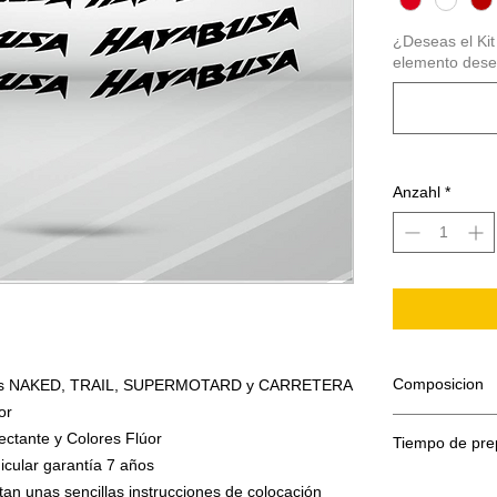
¿Deseas el Kit
elemento desea
Anzahl
*
Composicion
motos NAKED, TRAIL, SUPERMOTARD y CARRETERA
or
ectante y Colores Flúor
Tiempo de pre
El adhesivo se
icular garantía 7 años
Papel sopor
El tiempo de p
tan unas sencillas instrucciones de colocación
Adhesivo de