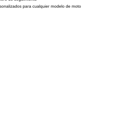
circulan por n
ersonalizados para cualquier modelo de moto
presión una ve
montaje.