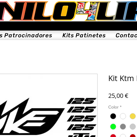
ts Patrocinadores
Kits Patinetes
Conta
Kit Ktm
Pre
25,00 €
Color
*