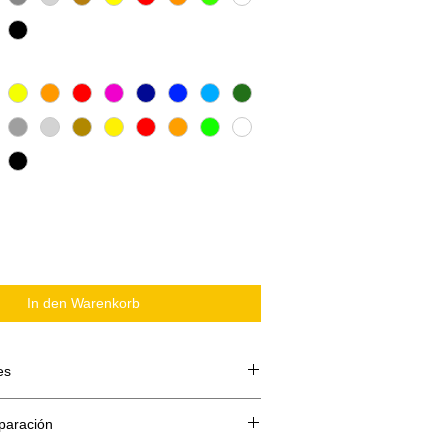
In den Warenkorb
es
 compone de 3 partes:
paración
te o papel siliconado