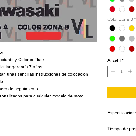
Color Zona B
*
or
ectante y Colores Flúor
Anzahl
*
icular garantía 7 años
tan unas sencillas instrucciones de colocación
lo
umero de seguimiento
ersonalizados para cualquier modelo de moto
Especificacion
El adhesivo se
Tiempo de pre
Papel sopor