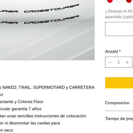
¿Deseas el Kit 
apartado (opti
Anzahl
*
motos NAKED, TRAIL, SUPERMOTARD y CARRETERA
or
ectante y Colores Flúor
Composicion
icular garantía 7 años
tan unas sencillas instrucciones de colocación
Tiempo de pre
El adhesivo se
lor ni desmontar las ruedas para
Papel sopor
El tiempo de p
 en seco
Adhesivo de