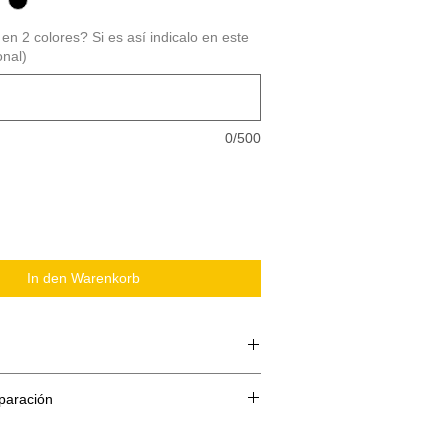
en 2 colores? Si es así indicalo en este
onal)
0/500
In den Warenkorb
paración
 compone de 3 partes:
te o papel siliconado
reparacion es de 5 dias ( Todos los kits
 Vinilo