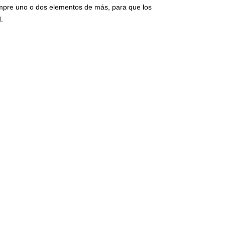
se realizan baj
empre uno o dos elementos de más, para que los
Máscara o f
vinilo)
.
El film transpo
en la superfíc
Estos adhesivo
colocados el f
aplicado el ad
que vemos a di
circulan por n
presión una ve
montaje.